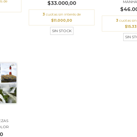
és de
MANHA
$33.000,00
$46.0
3
cuotas sin interés de
$11.000,00
3
cuotas sin
$15.33
SIN STOCK
SIN S
EZAS
OLOR
00