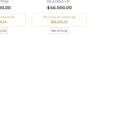
TTAN
DE ACERO Y P...
00,00
$46.000,00
 interés de
3
cuotas sin interés de
3,33
$15.333,33
TOCK
SIN STOCK