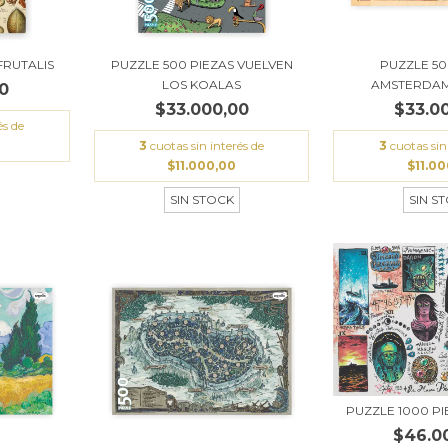
FRUTALIS
PUZZLE 500 PIEZAS VUELVEN
PUZZLE 50
LOS KOALAS
AMSTERDAM
0
$33.000,00
$33.0
és de
3
cuotas sin interés de
3
cuotas sin
$11.000,00
$11.0
SIN STOCK
SIN S
PUZZLE 1000 P
$46.0