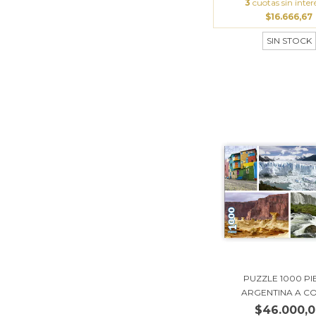
3
cuotas sin inter
$16.666,67
SIN STOCK
PUZZLE 1000 PI
ARGENTINA A C
$46.000,