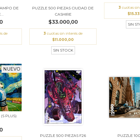
3
cuotas sin
CAMPO DE
PUZZLE 500 PIEZAS CIUDAD DE
$15.33
..
CASHIRE
0
$33.000,00
SIN S
és de
3
cuotas sin interés de
$11.000,00
SIN STOCK
NUEVO
(S PLUS)
0
PUZZLE 500 PIEZAS F26
PUZZLE 10