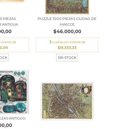
0 PIEZAS
PUZZLE 1000 PIEZAS CIUDAD DE
 ANTIGUA
HWICCE
00,00
$46.000,00
 interés de
3
cuotas sin interés de
00,00
$15.333,33
TOCK
SIN STOCK
IEZAS ANTIGUO
00,00